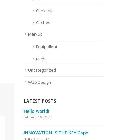
Clerkship
Clothes
Markup
Equipollent
Media
Uncategorized
Web Design
LATEST POSTS
der
Hello world!
This
gal
febrero 18, 2020
junio
INNOVATION IS THE KEY Copy
mage
Thi
marzo 14, 2017