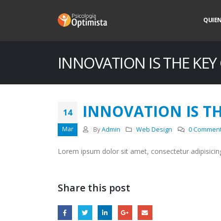
QUIE
INNOVATION IS THE KEY
INNOVATION IS TH
14
Mar
By
Admin
Web Design
0 Commen
Lorem ipsum dolor sit amet, consectetur adipisicing 
Share this post