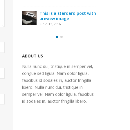
gal
junio
This is a stardard post with
preview image
Thi
junio 13, 2016
t
emb
junio
ABOUT US
Nulla nunc dui, tristique in semper vel,
congue sed ligula. Nam dolor ligula,
faucibus id sodales in, auctor fringilla
libero. Nulla nunc dui, tristique in
semper vel. Nam dolor ligula, faucibus
id sodales in, auctor fringilla libero.