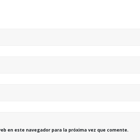
gallery thumbs post
junio 11, 2016
This is a stardard post with
preview image
This is a standard
junio 13, 2016
embedded video pos
junio 10, 2016
web en este navegador para la próxima vez que comente.