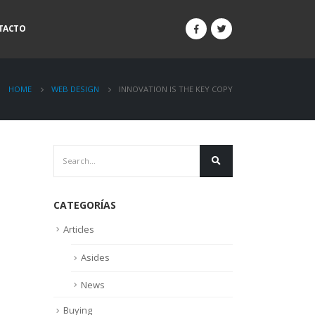
TACTO
HOME
WEB DESIGN
INNOVATION IS THE KEY COPY
CATEGORÍAS
Articles
Asides
News
Buying