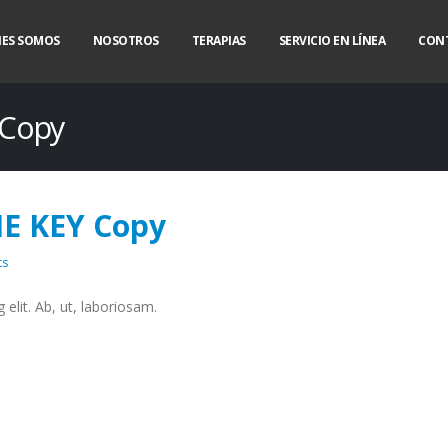
NES SOMOS
NOSOTROS
TERAPIAS
SERVICIO EN LÍNEA
CON
 Copy
E KEY Copy
ts
elit. Ab, ut, laboriosam.