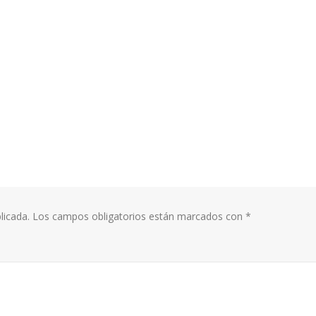
licada.
Los campos obligatorios están marcados con
*
world!
This is a stardard sli
gallery post
18, 2020
junio 13, 2016
ATION IS THE KEY Copy
This is a standard i
4, 2017