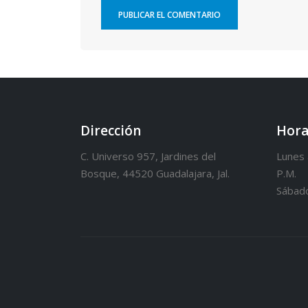
Dirección
Hora
C. Universo 957, Jardines del
Lunes 
Bosque, 44520 Guadalajara, Jal.
P.M.
Sábado